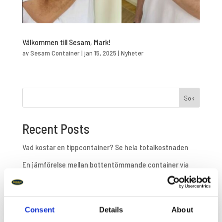
Välkommen till Sesam, Mark!
av
Sesam Container
|
jan 15, 2025
|
Nyheter
Sök
Recent Posts
Vad kostar en tippcontainer? Se hela totalkostnaden
En jämförelse mellan bottentömmande container via
gaffelspridning vs tippcontainer med vippfunktion
Standardcontainer eller skräddarsydd/kundanpassad
container?
Consent
Details
About