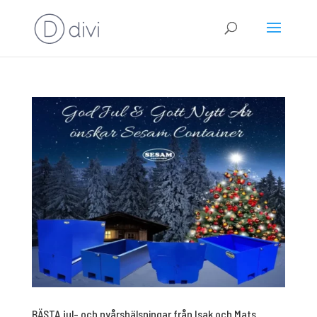
BÄSTA jul- och nyårshälsningar från Isak och Mats