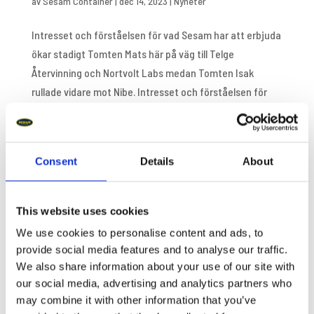
av
Sesam Container
|
dec 14, 2023
|
Nyheter
Intresset och förståelsen för vad Sesam har att erbjuda
ökar stadigt Tomten Mats här på väg till Telge
Återvinning och Nortvolt Labs medan Tomten Isak
rullade vidare mot Nibe. Intresset och förståelsen för
vad Sesam har att erbjuda ökar stadigt. December blir
en...
Consent
Details
About
Sök
This website uses cookies
Recent Posts
We use cookies to personalise content and ads, to
provide social media features and to analyse our traffic.
Vad kostar en tippcontainer? Se hela totalkostnaden
We also share information about your use of our site with
En jämförelse mellan bottentömmande container via
our social media, advertising and analytics partners who
gaffelspridning vs tippcontainer med vippfunktion
may combine it with other information that you’ve