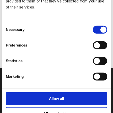
provided to them or that they’ve collected from your use
Standardcontainer eller skräddarsydd/kundanpassad
of their services.
container?
En bra första halvlek
Consent
Glad midsommar önskar Team Sesam
Necessary
Selection
Recent Comments
Preferences
Inga kommentarer att visa.
Statistics
Marketing
Archives
Categories
juli 2026
Nyheter
Allow all
juni 2026
maj 2026