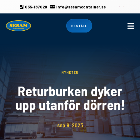
035-187020
info@sesamcontainer.se



BESTÄLL
NYHETER
Returburken dyker
upp utanför dörren!
sep 9, 2023