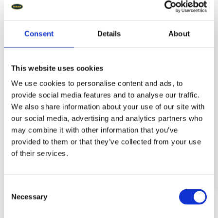
Truckföraren behöver aldrig lämna trucken och ser
ändå tydligt när Sesam är tom.
Consent
Details
About
Läs mer om hur vi på Sesam skräddarsyr företags
avfallshantering här
This website uses cookies
We use cookies to personalise content and ads, to
provide social media features and to analyse our traffic.
←
Föregående nyhet
Nästa nyhet
→
We also share information about your use of our site with
our social media, advertising and analytics partners who
may combine it with other information that you’ve
provided to them or that they’ve collected from your use
Senaste nyheter
of their services.
Vad kostar en tippcontainer? Se hela
Consent
jul 29, 2026
Necessary
Selection
totalkostnaden