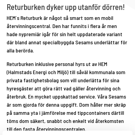
Returburken dyker upp utanför dörren!
HEM´s Returburk är något så smart som en mobil
återvinningscentral. Den har funnits i flera år men
hade nypremiär igår för sin helt uppdaterade variant
där bland annat specialbyggda Sesams underlättar för
alla berörda.
Returburken inklusive personal hyrs ut av HEM
(Halmstads Energi och Miljö) till såväl kommunala som
privata fastighetsbolag som vill underlätta för sina
hyresgäster att göra rätt vad gäller återvinning och
återbruk. En mycket uppskattad service. Våra Sesams
är som gjorda för denna uppgift. Dom håller mer skräp
på samma yta i jämförelse med tippcontainers därtill
töms dom säkert, snabbt och enkelt vid återkomsten
till den fasta återvinningscentralen.