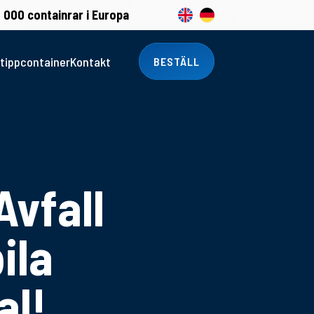
 000 containrar i Europa
tippcontainer
Kontakt
BESTÄLL
Avfall
ila
al!