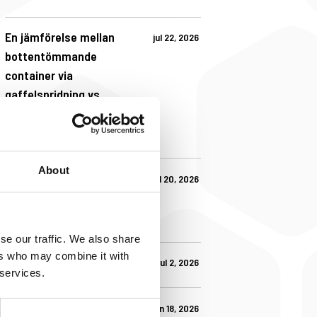
En jämförelse mellan
jul 22, 2026
bottentömmande
container via
gaffelspridning vs
tippcontainer med
vippfunktion
About
Standardcontainer eller
jul 20, 2026
skräddarsydd/kundanpassad
container?
se our traffic. We also share
ers who may combine it with
En bra första halvlek
jul 2, 2026
 services.
Glad midsommar önskar
jun 18, 2026