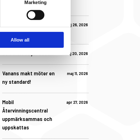
Marketing
Team Sesam
Avfalls Sveriges
maj 26, 2026
årsmöte i Västerås
Allow all
Bon Orbit väljer Sesam
maj 20, 2026
Vanans makt möter en
maj 11, 2026
ny standard!
Mobil
apr 27, 2026
Återvinningscentral
uppmärksammas och
uppskattas