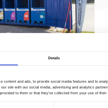
Details
fall för ett bra samarbete!
sta turen och ser på framtiden för den mobila
Container:
e content and ads, to provide social media features and to analy
 our site with our social media, advertising and analytics partn
gen
 provided to them or that they’ve collected from your use of their
Peter Dahlqvist öppnade upp testprojektet till glädje för