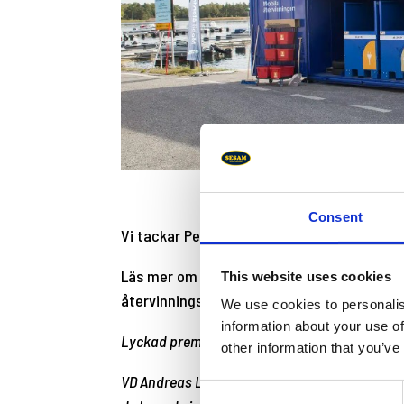
Consent
Vi tackar Peter och Norrtälje Vatten och Av
Läs mer om hur de själva beskriver den för
This website uses cookies
återvinningscentralen levererad av Sesam 
We use cookies to personalis
information about your use of
Lyckad premiärtur för den mobila återvinnin
other information that you’ve
VD Andreas Lundin Lindgren och projektledare 
Consent