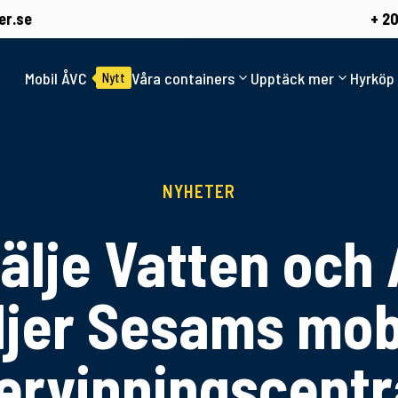
er.se
+ 20
Mobil ÅVC
Våra containers
Upptäck mer
Hyrköp 
Nytt
NYHETER
älje Vatten och 
ljer Sesams mob
ervinningscentr