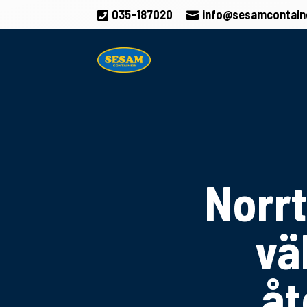
035-187020
info@sesamcontain


Norrt
vä
åt