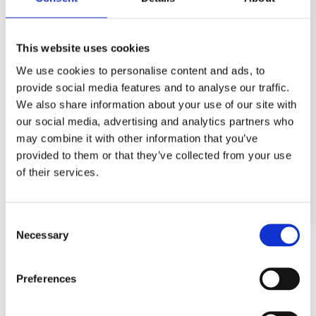
This website uses cookies
←
Föregående nyhet
Nästa nyhet
→
We use cookies to personalise content and ads, to
provide social media features and to analyse our traffic.
We also share information about your use of our site with
Senaste nyheter
our social media, advertising and analytics partners who
may combine it with other information that you’ve
provided to them or that they’ve collected from your use
Vad kostar en tippcontainer? Se hela
jul 29, 2026
of their services.
totalkostnaden
Consent
En jämförelse mellan bottentömmande
Necessary
jul 22, 2026
Selection
container via gaffelspridning vs
tippcontainer med vippfunktion
Preferences