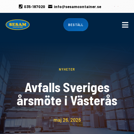
035-187020
info@sesamcontainer.se



BESTÄLL
NYHETER
Avfalls Sveriges
årsmöte i Västerås
maj 26, 2026