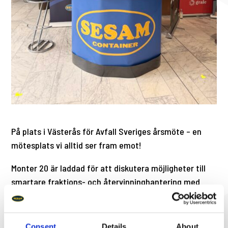
På plats i Västerås för Avfall Sveriges årsmöte – en
mötesplats vi alltid ser fram emot!
Monter 20 är laddad för att diskutera möjligheter till
smartare fraktions- och återvinninghantering med
Sesam.
Tack Vafab för fint arrangemang! Hoppas vi ses!
Consent
Details
About